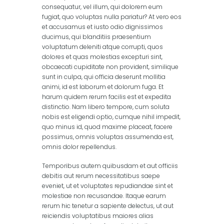
consequatur, vel illum, qui dolorem eum
fugiat, quo voluptas nulla pariatur? At vero eos
et accusamus et iusto odio dignissimos
ducimus, qui blanditiis praesentium
voluptatum deleniti atque corrupti, quos
dolores et quas molestias excepturi sint,
obcaecati cupiditate non provident, similique
sunt in culpa, qui officia deserunt mollitia
animi, id est laborum et dolorum fuga. Et
harum quidem rerum facilis est et expedita
distinctio. Nam libero tempore, cum soluta
nobis est eligendi optio, cumque nihil impedit,
quo minus id, quod maxime placeat, facere
possimus, omnis voluptas assumenda est,
omnis dolor repellendus.
Temporibus autem quibusdam et aut officiis
debitis aut rerum necessitatibus saepe
eveniet, ut et voluptates repudiandae sint et
molestiae non recusandae. Itaque earum
rerum hic tenetur a sapiente delectus, ut aut
reiciendis voluptatibus maiores alias