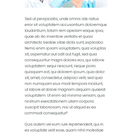
Sed ut perspiciatis, unde omnis iste natus
error sit voluptatem accusantium doloremque
laudantium, totam rem aperiam eaque ipsa,
quae ab illo inventore veritatis et quasi
architecto beatae vitae dicta sunt, explicabo.
Nemo enim ipsam voluptatem, quia voluptas
sit, aspernatur aut odit aut fugit, sed quia
consequuntur magni dolores eos, qui ratione
voluptatem sequi nesciunt, neque porro
quisquam est, qui dolorem ipsum, quia dolor
sit, amet, consectetur, adipisci velit, sed quia
non numquam eius modi tempora incidunt,
ut labore et dolore magnam aliquam quaerat
voluptatem. Ut enim ad minima veniam, quis
nostrum exercitationem ullam corporis
suscipit laboriosam, nisi ut aliquid ex ea
commodi consequatur?
Quis autem vel eum iure reprehenderit, qui in
ea voluptate velit esse, quam nihil molestiae