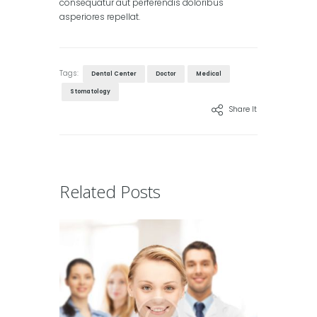
consequatur aut perferendis doloribus
asperiores repellat.
Tags:
Dental Center
Doctor
Medical
Stomatology
Share It
Related Posts