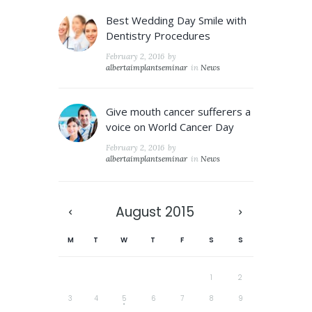
Best Wedding Day Smile with
Dentistry Procedures
February 2, 2016
by
albertaimplantseminar
in
News
Give mouth cancer sufferers a
voice on World Cancer Day
February 2, 2016
by
albertaimplantseminar
in
News
August
2015
M
T
W
T
F
S
S
1
2
3
4
5
6
7
8
9