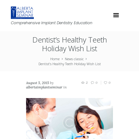
Comprehensive Implant Dentistry Education
Dentist’s Healthy Teeth
Holiday Wish List
Home
News classic
Dentist’s Healthy Teeth Holiday Wish List
August 5, 2015
by
2
0
0
albertaimplantseminar
in
News classic